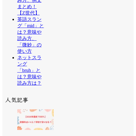
み方、例文
まとめ！
【Z世代】
英語スラン
グ「mid」と
は？意味や
読み方、
「微妙」の
使い方
ネットスラ
ング
「bruh」と
は？意味や
読み方は？
人気記事