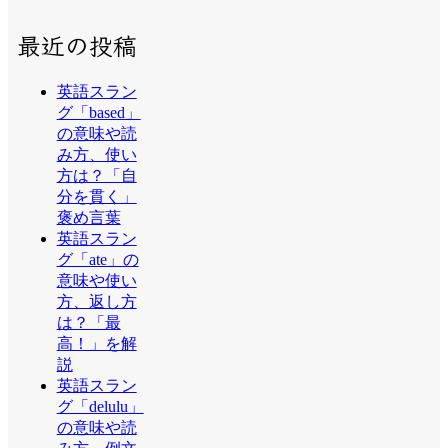
最近の投稿
英語スラン
グ「based」
の意味や読
み方、使い
方は？「自
分を貫く」
褒め言葉
英語スラン
グ「ate」の
意味や使い
方、返し方
は？「最
高！」を解
説
英語スラン
グ「delulu」
の意味や読