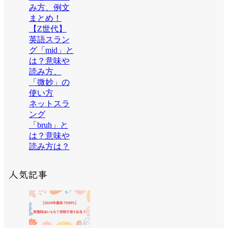
み方、例文
まとめ！
【Z世代】
英語スラン
グ「mid」と
は？意味や
読み方、
「微妙」の
使い方
ネットスラ
ング
「bruh」と
は？意味や
読み方は？
人気記事