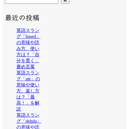
索
最近の投稿
英語スラン
グ「based」
の意味や読
み方、使い
方は？「自
分を貫く」
褒め言葉
英語スラン
グ「ate」の
意味や使い
方、返し方
は？「最
高！」を解
説
英語スラン
グ「delulu」
の意味や読