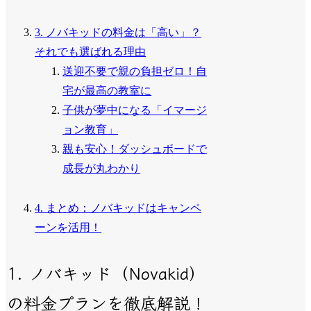
3. ノバキッドの料金は「高い」？
それでも選ばれる理由
送迎不要で親の負担ゼロ！自
宅が最高の教室に
子供が夢中になる「イマージ
ョン教育」
親も安心！ダッシュボードで
成長が丸わかり
4. まとめ：ノバキッドはキャンペ
ーンを活用！
1. ノバキッド（Novakid）
の料金プランを徹底解説！