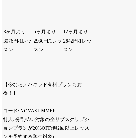
3ヶ月より
6ヶ月より
12ヶ月より
3076円/1レッ
2930円/1レッ
2842円/1レッ
スン
スン
スン
【今ならノバキッド有料プランもお
得！】
コード: NOVASUMMER
特典: 分割払い対象の全サブスクリプシ
ョンプランが20%OFF(週2回以上レッス
ンを予約する学生対象)