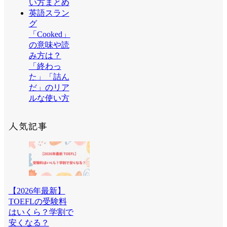
い方まとめ
英語スラン
グ
「Cooked」
の意味や読
み方は？
「終わっ
た」「詰ん
だ」のリア
ルな使い方
人気記事
【2026年最新】
TOEFLの受験料
はいくら？学割で
安くなる？