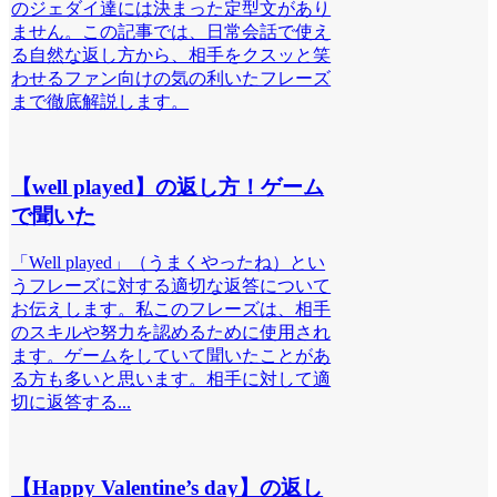
のジェダイ達には決まった定型文があり
ません。この記事では、日常会話で使え
る自然な返し方から、相手をクスッと笑
わせるファン向けの気の利いたフレーズ
まで徹底解説します。
【well played】の返し方！ゲーム
で聞いた
「Well played」（うまくやったね）とい
うフレーズに対する適切な返答について
お伝えします。私このフレーズは、相手
のスキルや努力を認めるために使用され
ます。ゲームをしていて聞いたことがあ
る方も多いと思います。相手に対して適
切に返答する...
【Happy Valentine’s day】の返し