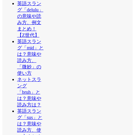
英語スラン
グ「delulu」
の意味や読
み方、例文
まとめ！
【Z世代】
英語スラン
グ「mid」と
は？意味や
読み方、
「微妙」の
使い方
ネットスラ
ング
「bruh」と
は？意味や
読み方は？
英語スラン
グ「sus」と
は？意味や
読み方、使