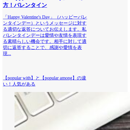
方！バレンタイン
「Happy Valentine's Day」（ハッピーバレ
ンタインデー）というメッセージに対す
る適切な返答についてお伝えします。私
バレンタインデーは愛情や友情を表現す
る素晴らしい機会です。相手に対して適
切に返答することで、感謝や愛情を表
現...
【popular with】と【popular among】の違
い！人気がある